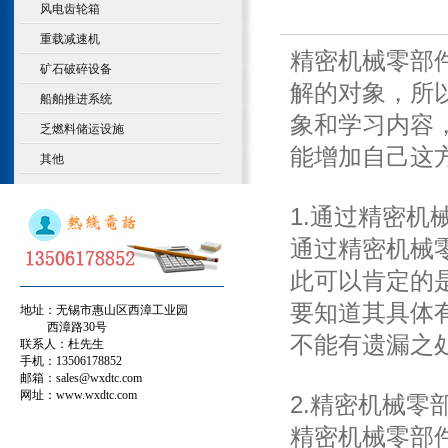
风电齿轮箱
重载减速机
精密机械零部
矿石破碎设备
解的对象，所
船舶推进系统
象和学习内容
乏燃料储运设施
能增加自己这
其他
1.通过精密
通过精密机械
此可以肯定的
要知道其具体
地址：无锡市惠山区西漳工业园
西漳路30号
不能有遗漏之
联系人：杜先生
手机：13506178852
邮箱：sales@wxdtc.com
网址：www.wxdtc.com
2.精密机械
精密机械零部