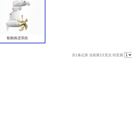
船舶推进系统
共
1
条记录 当前第
1
/1页次 转至第