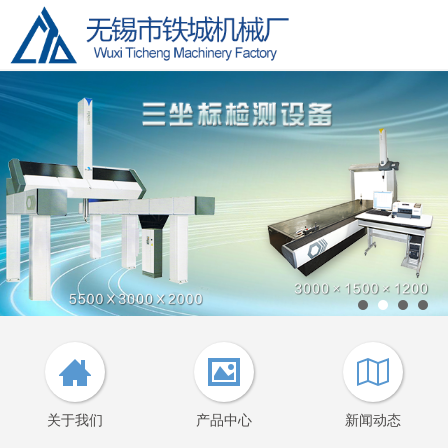
关于我们
产品中心
新闻动态