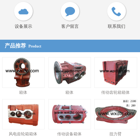
设备展示
客户留言
联系我们
产品推荐
Product
箱体
箱体
传动齿轮箱箱体
扭力臂
风电齿轮箱箱体
传动设备箱体