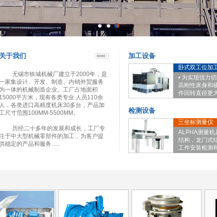
关于我们
加工设备
卧式双工位加
无锡市铁城机械厂建立于2000年，是
• 为实现强力
一家集设计、开发、制造、内销外贸服务
高刚性床身和硬轨
为一体的机械制造企业。工厂占地面积
件回转直径更
15000平方米，现有各类专业 人员110余
人，各类进口高精度机床30多台，产品加
检测设备
工尺寸范围100MM-5500MM。
三坐标测量仪
历经二十多年的发展和成长，工厂专
ALPHA测量
注于中大型机械零部件的加工，为客户提
结构，龙门式
供稳定的产品和服务......
工件安装检测