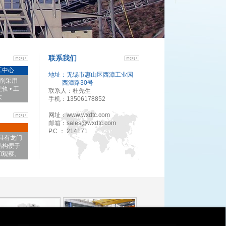
联系我们
工中心
地址：无锡市惠山区西漳工业园
切削采用
西漳路30号
 • 工
联系人：杜先生
大
手机：13506178852
网址：www.wxdtc.com
邮箱：sales@wxdtc.com
P.C ： 214171
机具有龙门
结构便于
和观察。